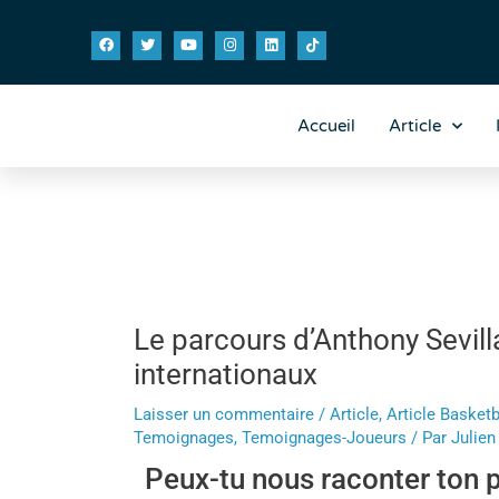
Aller
Navigation
F
T
Y
I
L
T
au
des
a
w
o
n
i
i
contenu
articles
c
i
u
s
n
k
e
t
t
t
k
t
b
t
u
a
e
o
o
e
b
g
d
k
o
r
e
r
i
Accueil
Article
k
a
n
m
Le parcours d’Anthony Sevilla
internationaux
Laisser un commentaire
/
Article
,
Article Basketb
Temoignages
,
Temoignages-Joueurs
/ Par
Julie
Peux-tu nous raconter ton p