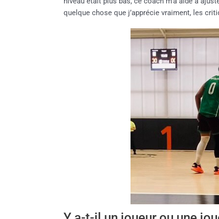
niveau était plus bas, ce coach m’a aidé à ajust
quelque chose que j’apprécie vraiment, les cri
Y a-t-il un joueur ou une jou