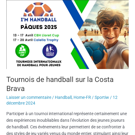
Tournois
de
handball
sur
la
Costa
Brava
Tournois de handball sur la Costa
Brava
Laisser un commentaire
/
Handball
,
Home-FR
/
Sportiw
/
12
décembre 2024
Participer à un tournoi international représente certainement une
des expériences inoubliables dans l’évolution des jeunes joueurs
de handball. Ces événements leur permettent de se confronter à
des styles de jeu variés venus du monde entier, stimulant ainsi leur