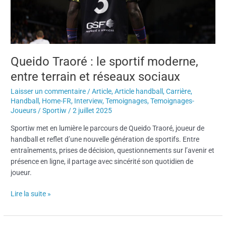
et
réseaux
sociaux
Queido Traoré : le sportif moderne,
entre terrain et réseaux sociaux
Laisser un commentaire
/
Article
,
Article handball
,
Carrière
,
Handball
,
Home-FR
,
Interview
,
Temoignages
,
Temoignages-
Joueurs
/
Sportiw
/
2 juillet 2025
Sportiw met en lumière le parcours de Queido Traoré, joueur de
handball et reflet d’une nouvelle génération de sportifs. Entre
entraînements, prises de décision, questionnements sur l’avenir et
présence en ligne, il partage avec sincérité son quotidien de
joueur.
Lire la suite »