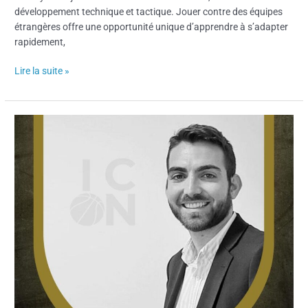
développement technique et tactique. Jouer contre des équipes
étrangères offre une opportunité unique d’apprendre à s’adapter
rapidement,
Lire la suite »
Pol
Perez
:
J’ai
lancé
mon
agence
sur
Sportiw