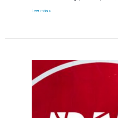
Leer más »
La
nueva
Liga
BNXT