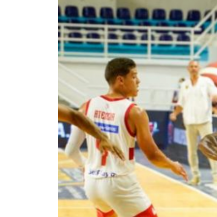
Nueva
Liga
W
Play
en
Colombia