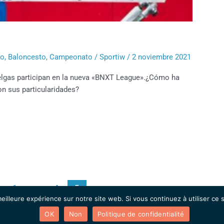
to
,
Baloncesto
,
Campeonato
/
Sportiw
/
2 noviembre 2021
elgas participan en la nueva «BNXT League».¿Cómo ha
on sus particularidades?
1
…
4
5
eilleure expérience sur notre site web. Si vous continuez à utiliser ce
OK
Non
Politique de confidentialité