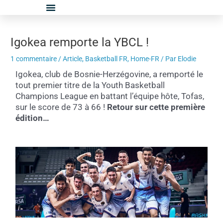
Aller
Navigation
au
des
contenu
articles
Igokea remporte la YBCL !
1 commentaire
/
Article
,
Basketball FR
,
Home-FR
/ Par
Elodie
Igokea, club de Bosnie-Herzégovine, a remporté le
tout premier titre de la Youth Basketball
Champions League en battant l’équipe hôte, Tofas,
sur le score de 73 à 66 !
Retour sur cette première
édition…