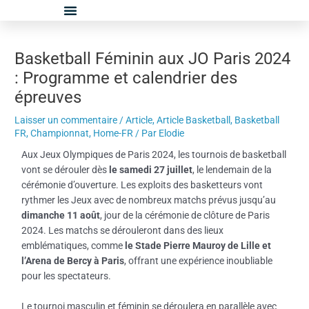
Aller
Navigation
au
des
contenu
articles
Basketball Féminin aux JO Paris 2024
: Programme et calendrier des
épreuves
Laisser un commentaire
/
Article
,
Article Basketball
,
Basketball
FR
,
Championnat
,
Home-FR
/ Par
Elodie
Aux Jeux Olympiques de Paris 2024, les tournois de basketball
vont se dérouler dès
le samedi 27 juillet
, le lendemain de la
cérémonie d’ouverture. Les exploits des basketteurs vont
rythmer les Jeux avec de nombreux matchs prévus jusqu’au
dimanche 11 août
, jour de la cérémonie de clôture de Paris
2024. Les matchs se dérouleront dans des lieux
emblématiques, comme
le Stade Pierre Mauroy de Lille et
l’Arena de Bercy à Paris
, offrant une expérience inoubliable
pour les spectateurs.
Le tournoi masculin et féminin se déroulera en parallèle avec