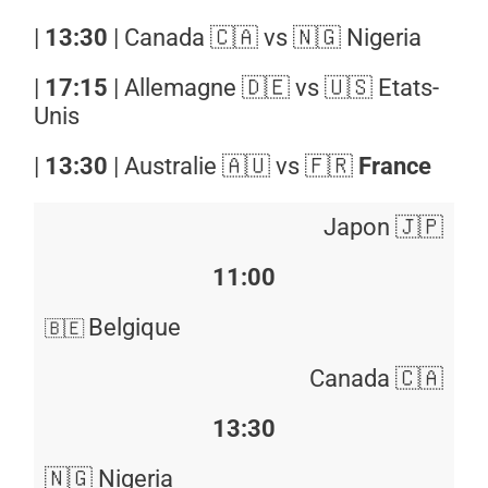
|
13:30
| Canada 🇨🇦​ vs 🇳🇬 Nigeria​
|
17:15
| Allemagne 🇩🇪​ vs 🇺🇸 Etats-
Unis​
|
13:30
| Australie 🇦🇺 vs 🇫🇷
France
Japon 🇯🇵
11:00
Belgique
🇧🇪
Canada 🇨🇦
13:30
🇳🇬 Nigeria