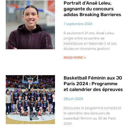
Portrait d’Anaë Leleu,
gagnante du concours
adidas Breaking Barrieres
7 septembre 2024
À seulement 21 ans, Anaë Leleu
jongle entre sa carrière de
basketteuse en Nationale 2 et ses
études en économie gestion!
READ MORE »
Basketball Féminin aux JO
Paris 2024 : Programme
et calendrier des épreuves
28 juin 2024
Découvrez le programme complet et
le calendrier des épreuves de
basketball féminin au JO de Paris
2024.