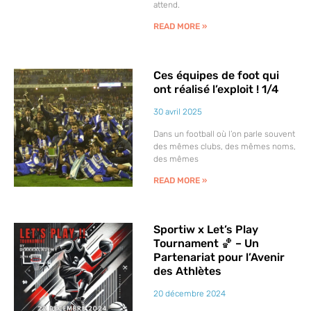
attend.
READ MORE »
Ces équipes de foot qui
ont réalisé l’exploit ! 1/4
30 avril 2025
Dans un football où l’on parle souvent
des mêmes clubs, des mêmes noms,
des mêmes
READ MORE »
Sportiw x Let’s Play
Tournament 🏀 – Un
Partenariat pour l’Avenir
des Athlètes
20 décembre 2024