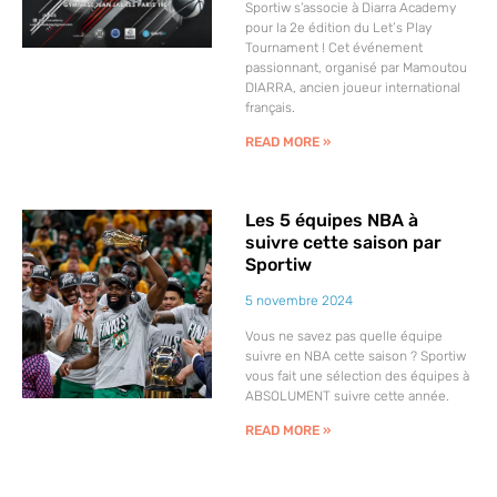
Sportiw s’associe à Diarra Academy
pour la 2e édition du Let’s Play
Tournament ! Cet événement
passionnant, organisé par Mamoutou
DIARRA, ancien joueur international
français.
READ MORE »
Les 5 équipes NBA à
suivre cette saison par
Sportiw
5 novembre 2024
Vous ne savez pas quelle équipe
suivre en NBA cette saison ? Sportiw
vous fait une sélection des équipes à
ABSOLUMENT suivre cette année.
READ MORE »