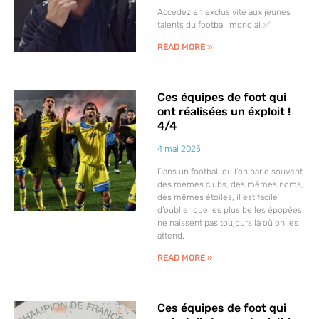
Accédez en exclusivité aux jeunes
talents du football mondial ✅​
READ MORE »
Ces équipes de foot qui
ont réalisées un éxploit !
4/4
4 mai 2025
Dans un football où l’on parle souvent
des mêmes clubs, des mêmes noms,
des mêmes étoiles, il est facile
d’oublier que les plus belles épopées
ne naissent pas toujours là où on les
attend.
READ MORE »
Ces équipes de foot qui