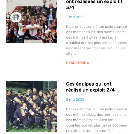
ont réalisées un éxploit !
3/4
3 mai 2025
Dans un football où l’on parle souvent
des mêmes clubs, des mêmes noms,
des mêmes étoiles, il est facile
d’oublier que les plus belles épopées
ne naissent pas toujours là où on les
attend.
READ MORE »
Ces équipes qui ont
réalisé un exploit 2/4
2 mai 2025
Dans un football où l’on parle souvent
des mêmes clubs, des mêmes noms,
des mêmes étoiles, il est facile
d’oublier que les plus belles épopées
ne naissent pas toujours là où on les