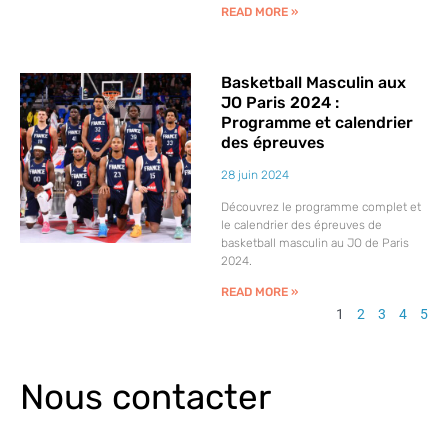
READ MORE »
Basketball Masculin aux
JO Paris 2024 :
Programme et calendrier
des épreuves
28 juin 2024
Découvrez le programme complet et
le calendrier des épreuves de
basketball masculin au JO de Paris
2024.
READ MORE »
1
2
3
4
5
Nous contacter