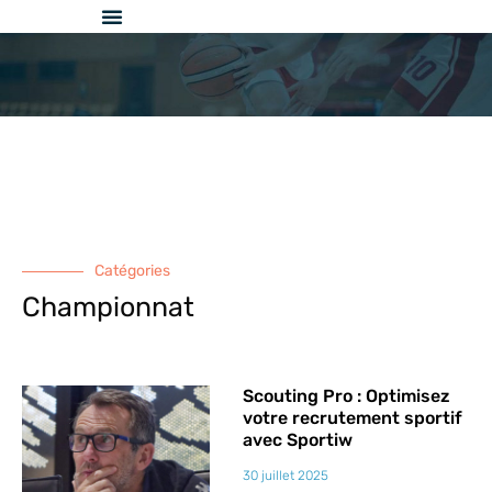
Aller
au
contenu
Catégories
Championnat
Page
Page
Page
Page
Pag
Scouting Pro : Optimisez
votre recrutement sportif
avec Sportiw
30 juillet 2025