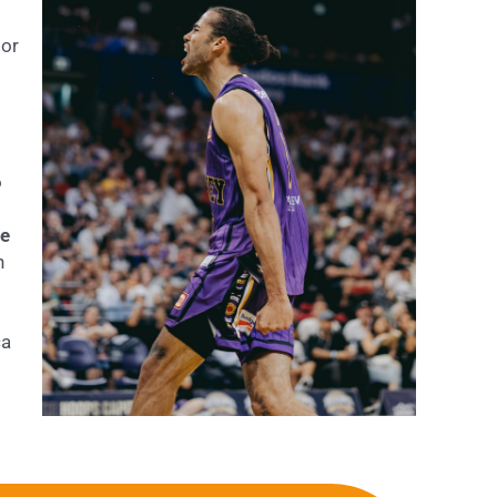
jor
o
se
n
ca