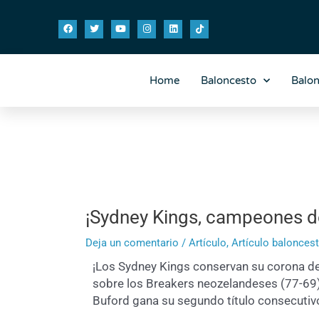
Ir
Navegación
F
T
Y
I
L
T
al
de
a
w
o
n
i
i
contenido
entradas
c
i
u
s
n
k
e
t
t
t
k
t
b
t
u
a
e
o
o
e
b
g
d
k
o
r
e
r
i
Home
Baloncesto
Balo
k
a
n
m
¡Sydney Kings, campeones d
Deja un comentario
/
Artículo
,
Artículo balonces
¡Los Sydney Kings conservan su corona d
sobre los Breakers neozelandeses (77-69) e
Buford gana su segundo título consecutiv