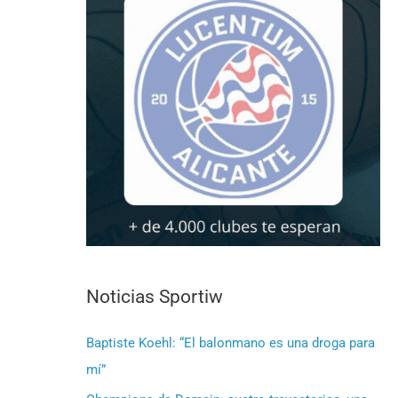
Noticias Sportiw
Baptiste Koehl: “El balonmano es una droga para
mí”