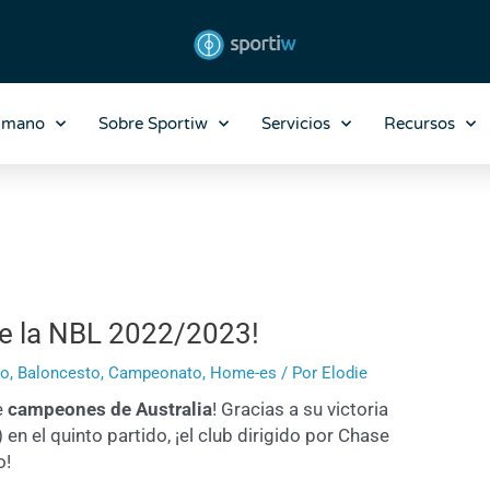
nmano
Sobre Sportiw
Servicios
Recursos
e la NBL 2022/2023!
to
,
Baloncesto
,
Campeonato
,
Home-es
/ Por
Elodie
e
campeones de Australia
! Gracias a su victoria
n el quinto partido, ¡el club dirigido por Chase
o!