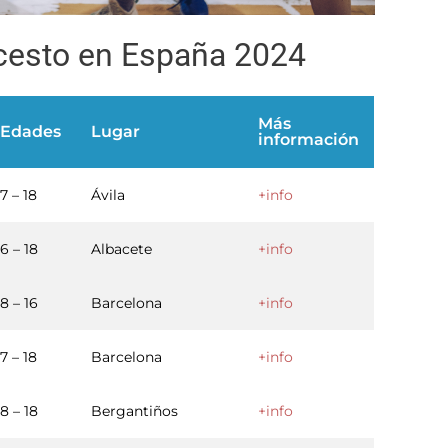
cesto en España 2024
Más
Edades
Lugar
información
7 – 18
Ávila
+info
6 – 18
Albacete
+info
8 – 16
Barcelona
+info
7 – 18
Barcelona
+info
8 – 18
Bergantiños
+info