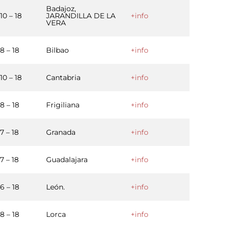
Badajoz,
10 – 18
JARANDILLA DE LA
+info
VERA
8 – 18
Bilbao
+info
10 – 18
Cantabria
+info
8 – 18
Frigiliana
+info
7 – 18
Granada
+info
7 – 18
Guadalajara
+info
6 – 18
León.
+info
8 – 18
Lorca
+info