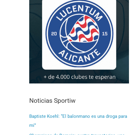
Noticias Sportiw
Baptiste Koehl: “El balonmano es una droga para
mí”