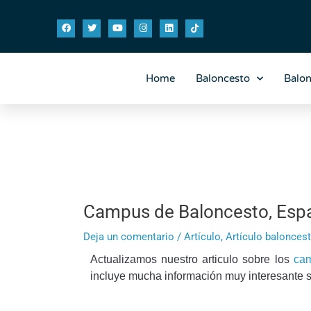
Ir
Navegación
F
T
Y
I
L
T
al
de
a
w
o
n
i
i
contenido
entradas
c
i
u
s
n
k
e
t
t
t
k
t
b
t
u
a
e
o
o
e
b
g
d
k
o
r
e
r
i
Home
Baloncesto
Balo
k
a
n
m
Campus de Baloncesto, Esp
Deja un comentario
/
Artículo
,
Artículo balonces
Actualizamos nuestro articulo sobre los
cam
incluye mucha información muy interesante 