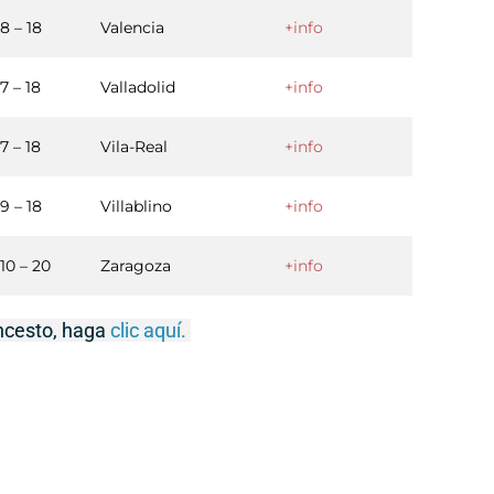
8 – 18
Valencia
+info
7 – 18
Valladolid
+info
7 – 18
Vila-Real
+info
9 – 18
Villablino
+info
10 – 20
Zaragoza
+info
oncesto, haga
clic aquí.