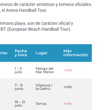
orneos de carácter amistoso y torneos oficiales
, el Arena Handball Tour.
onmano playa, son de carácter oficial y
EBT (European Beach Handball Tour).
Fecha
Más
rias
Lugar
y hora
información
1 – 3
Manga del
+info
julio
Mar Menor
7 – 9
Vilanova i
+info
junio
la Geltrú
19 – 21
Torrox
+info
julio