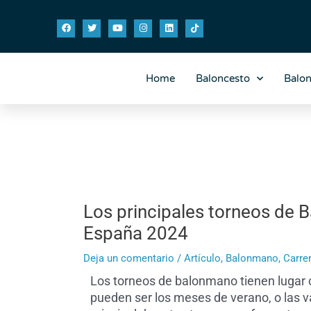
Ir
Navegación
F
T
Y
I
L
T
al
de
a
w
o
n
i
i
contenido
entradas
c
i
u
s
n
k
e
t
t
t
k
t
b
t
u
a
e
o
o
e
b
g
d
k
o
r
e
r
i
Home
Baloncesto
Balo
k
a
n
m
Los principales torneos de
España 2024
Deja un comentario
/
Artículo
,
Balonmano
,
Carre
Los
torneos de balonmano tienen lugar 
pueden ser los meses de verano, o las 