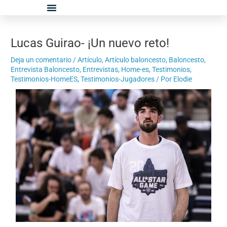
Ir
Navegación
al
de
contenido
entradas
Lucas Guirao- ¡Un nuevo reto!
Deja un comentario
/
Artículo
,
Artículo baloncesto
,
Baloncesto
,
Entrevista Baloncesto
,
Entrevistas
,
Home-es
,
Testimonios
,
Testimonios-HomeES
,
Testimonios-Jugadores
/ Por
Elodie