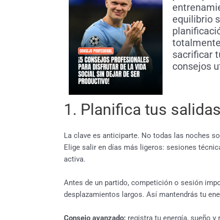
entrenamie
equilibrio 
planificaci
totalmente
sacrificar 
consejos ut
1. Planifica tus salida
La clave es anticiparte. No todas las noches s
Elige salir en días más ligeros: sesiones técnic
activa.
Antes de un partido, competición o sesión impor
desplazamientos largos. Así mantendrás tu ener
Consejo avanzado:
registra tu energía, sueño 