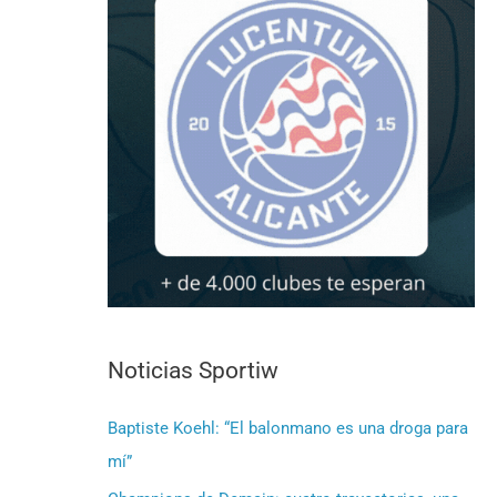
Noticias Sportiw
Baptiste Koehl: “El balonmano es una droga para
mí”