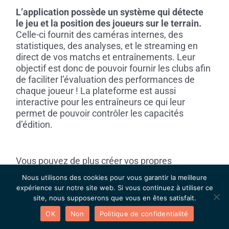
L’application possède un système qui détecte
le jeu et la position des joueurs sur le terrain.
Celle-ci fournit des caméras internes, des
statistiques, des analyses, et le streaming en
direct de vos matchs et entraînements. Leur
objectif est donc de pouvoir fournir les clubs afin
de faciliter l’évaluation des performances de
chaque joueur ! La plateforme est aussi
interactive pour les entraîneurs ce qui leur
permet de pouvoir contrôler les capacités
d’édition.
Vous pouvez de plus créer vos propres
highlights
, à l’aide la fonctionnalité clip qui vous
Nous utilisons des cookies pour vous garantir la meilleure
permet de choisir les plus belles actions de vos
expérience sur notre site web. Si vous continuez à utiliser ce
matchs !
Alors plus besoin de caméraman, c’est
site, nous supposerons que vous en êtes satisfait.
l’application qui se gère de la captation de
OK
Non
Politique de confidentialité
l’événement !