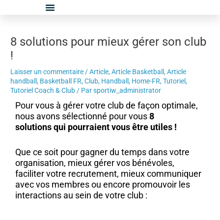
Aller
Navigation
au
des
contenu
articles
8 solutions pour mieux gérer son club
!
Laisser un commentaire
/
Article
,
Article Basketball
,
Article
handball
,
Basketball FR
,
Club
,
Handball
,
Home-FR
,
Tutoriel
,
Tutoriel Coach & Club
/ Par
sportiw_administrator
Pour vous à gérer votre club de façon optimale,
nous avons sélectionné pour vous
8
solutions qui pourraient vous être utiles !
Que ce soit pour gagner du temps dans votre
organisation, mieux gérer vos bénévoles,
faciliter votre recrutement, mieux communiquer
avec vos membres ou encore promouvoir les
interactions au sein de votre club :