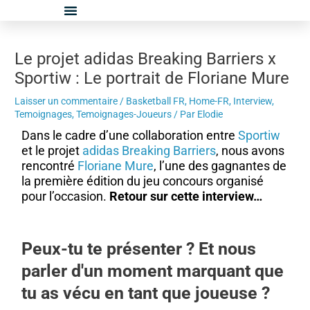
Aller
Navigation
au
des
contenu
articles
Le projet adidas Breaking Barriers x
Sportiw : Le portrait de Floriane Mure
Laisser un commentaire
/
Basketball FR
,
Home-FR
,
Interview
,
Temoignages
,
Temoignages-Joueurs
/ Par
Elodie
Dans le cadre d’une collaboration entre
Sportiw
et le projet
adidas Breaking Barriers
, nous avons
rencontré
Floriane Mure
, l’une des gagnantes de
la première édition du jeu concours organisé
pour l’occasion.
Retour sur cette interview…
Peux-tu te présenter ? Et nous
parler d'un moment marquant que
tu as vécu en tant que joueuse ?