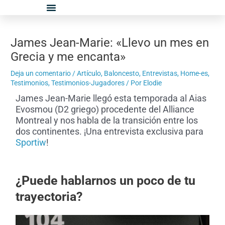
Ir
Navegación
al
de
contenido
entradas
James Jean-Marie: «Llevo un mes en
Grecia y me encanta»
Deja un comentario
/
Artículo
,
Baloncesto
,
Entrevistas
,
Home-es
,
Testimonios
,
Testimonios-Jugadores
/ Por
Elodie
James Jean-Marie llegó esta temporada al Aias
Evosmou (D2 griego) procedente del Alliance
Montreal y nos habla de la transición entre los
dos continentes. ¡Una entrevista exclusiva para
Sportiw
!
¿Puede hablarnos un poco de tu
trayectoria?