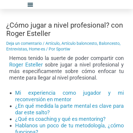
Ir
Navegación
al
de
contenido
entradas
¿Cómo jugar a nivel profesional? con
Roger Esteller
Deja un comentario
/
Artículo
,
Artículo baloncesto
,
Baloncesto
,
Entrevistas
,
Home-es
/ Por
Sportiw
Hemos tenido la suerte de poder compartir con
Roger Esteller
sobre jugar a nivel profesional y
más especificamente sobre cómo enfocar tu
mente para llegar al nivel profesional.
Mi experiencia como jugador y mi
reconversión en mentor
¿En qué medida la parte mental es clave para
dar este salto?
¿Qué es coaching y qué es mentoring?
Hablanos un poco de tu metodología, ¿cómo
funciona?