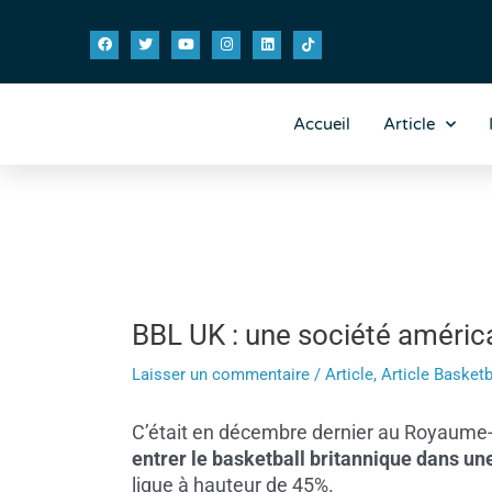
Aller
Navigation
F
T
Y
I
L
T
au
des
a
w
o
n
i
i
contenu
articles
c
i
u
s
n
k
e
t
t
t
k
t
b
t
u
a
e
o
o
e
b
g
d
k
o
r
e
r
i
Accueil
Article
k
a
n
m
BBL UK : une société américai
Laisser un commentaire
/
Article
,
Article Basketb
C’était en décembre dernier au Royaume-U
entrer le basketball britannique dans un
ligue à hauteur de 45%.