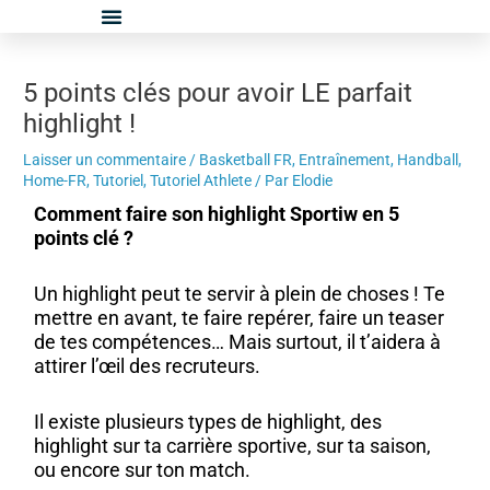
Aller
Navigation
au
des
contenu
articles
5 points clés pour avoir LE parfait
highlight !
Laisser un commentaire
/
Basketball FR
,
Entraînement
,
Handball
,
Home-FR
,
Tutoriel
,
Tutoriel Athlete
/ Par
Elodie
Comment faire son highlight Sportiw en 5
points clé ?
Un highlight peut te servir à plein de choses ! Te
mettre en avant, te faire repérer, faire un teaser
de tes compétences… Mais surtout, il t’aidera à
attirer l’œil des recruteurs.
Il existe plusieurs types de highlight, des
highlight sur ta carrière sportive, sur ta saison,
ou encore sur ton match.