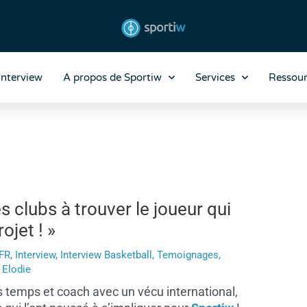
Interview
A propos de Sportiw
Services
Ressour
s clubs à trouver le joueur qui
ojet ! »
FR
,
Interview
,
Interview Basketball
,
Temoignages
,
r
Elodie
s temps et coach avec un vécu international,