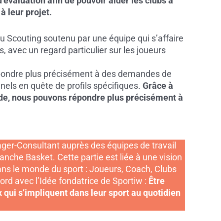
évaluation afin de pouvoir aider les clubs à
à leur projet.
du Scouting soutenu par une équipe qui s’affaire
s, avec un regard particulier sur les joueurs
répondre plus précisément à des demandes de
nels en quête de profils spécifiques.
Grâce à
de, nous pouvons répondre plus précisément à
nager-Consultant auprès des équipes de travail
branche Basket. Cette partie est liée à une vision
ans le monde du sport : Joueurs, Coach, Clubs
ord avec l’Idée fondatrice de Sportiw :
Être
 qui s’impliquent dans leur sport au quotidien