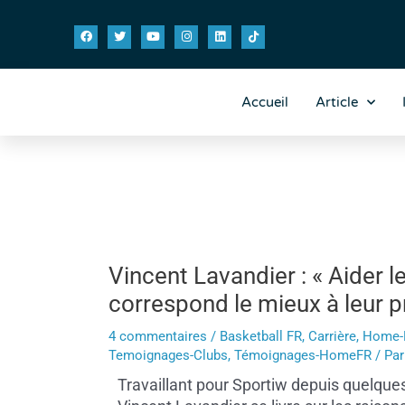
Aller
Navigation
F
T
Y
I
L
T
au
des
a
w
o
n
i
i
contenu
articles
c
i
u
s
n
k
e
t
t
t
k
t
b
t
u
a
e
o
o
e
b
g
d
k
o
r
e
r
i
Accueil
Article
k
a
n
m
Vincent Lavandier : « Aider le
correspond le mieux à leur pr
4 commentaires
/
Basketball FR
,
Carrière
,
Home-
Temoignages-Clubs
,
Témoignages-HomeFR
/ Pa
Travaillant pour Sportiw depuis quelque