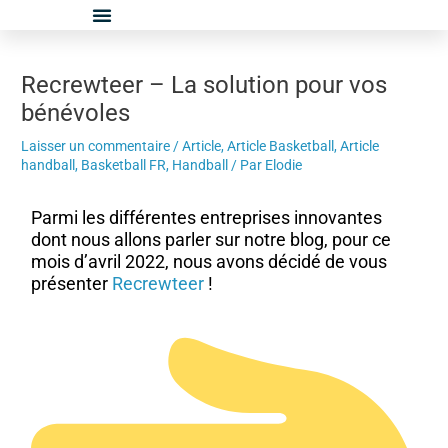
Aller
Navigation
au
des
contenu
articles
Recrewteer – La solution pour vos
bénévoles
Laisser un commentaire
/
Article
,
Article Basketball
,
Article
handball
,
Basketball FR
,
Handball
/ Par
Elodie
Parmi les différentes entreprises innovantes
dont nous allons parler sur notre blog, pour ce
mois d’avril 2022, nous avons décidé de vous
présenter
Recrewteer
!