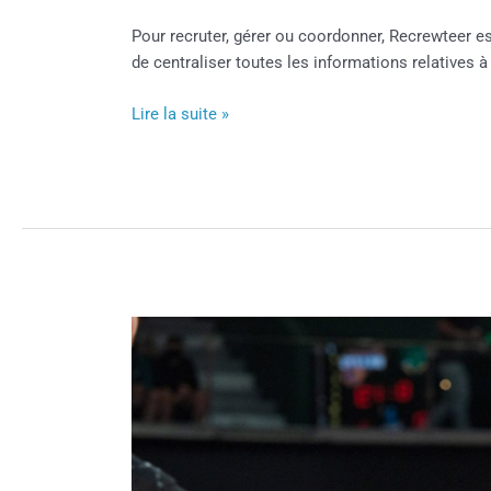
Pour recruter, gérer ou coordonner, Recrewteer est
de centraliser toutes les informations relatives
Lire la suite »
Les
Jack
Jumpers
de
Tasmanie
:
nouvelle