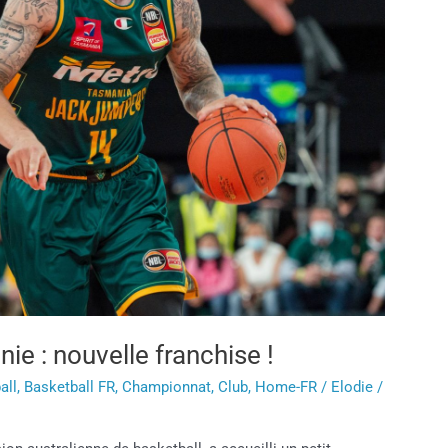
e : nouvelle franchise !
all
,
Basketball FR
,
Championnat
,
Club
,
Home-FR
/
Elodie
/