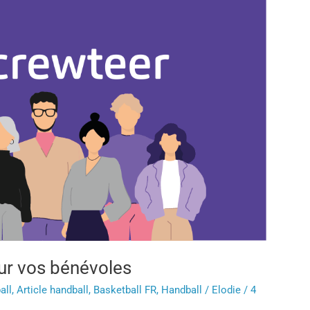
ur vos bénévoles
all
,
Article handball
,
Basketball FR
,
Handball
/
Elodie
/
4