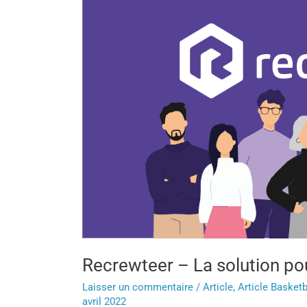
Recrewteer
–
La
solution
pour
vos
bénévoles
Recrewteer – La solution po
Laisser un commentaire
/
Article
,
Article Basketb
avril 2022